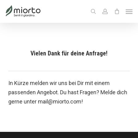
Skip
Menu
Men
to
search
account
main
content
Vielen Dank für deine Anfrage!
In Kürze melden wir uns bei Dir mit einem
passenden Angebot. Du hast Fragen? Melde dich
gerne unter mail@miorto.com!